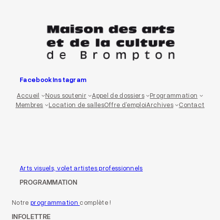
Aller
au
contenu
Facebook
Instagram
Accueil
Nous soutenir
Appel de dossiers
Programmation
Membres
Location de salles
Offre d’emploi
Archives
Contact
Arts visuels, volet artistes professionnels
PROGRAMMATION
Notre
programmation
complète !
INFOLETTRE