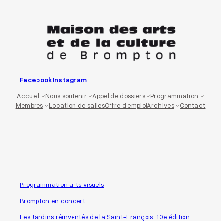
Aller
au
contenu
Facebook
Instagram
Accueil
Nous soutenir
Appel de dossiers
Programmation
Membres
Location de salles
Offre d’emploi
Archives
Contact
Programmation arts visuels
Brompton en concert
Les Jardins réinventés de la Saint-François, 10e édition