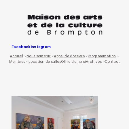
Aller
au
contenu
Facebook
Instagram
Accueil
Nous soutenir
Appel de dossiers
Programmation
Membres
Location de salles
Offre d’emploi
Archives
Contact