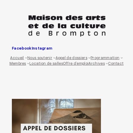
Aller
au
contenu
Facebook
Instagram
Accueil
Nous soutenir
Appel de dossiers
Programmation
Membres
Location de salles
Offre d’emploi
Archives
Contact