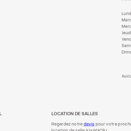
Lund
Mard
Merc
Jeud
Vend
Same
Dima
Aucu
L
LOCATION DE SALLES
Regardez notre
devis
pour votre proch
location de salle à la MACB !