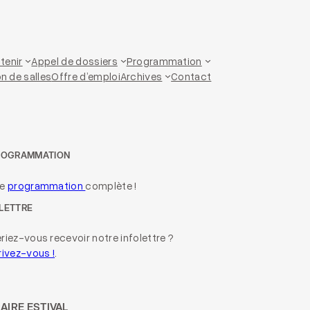
tenir
Appel de dossiers
Programmation
n de salles
Offre d’emploi
Archives
Contact
ROGRAMMATION
re
programmation
complète !
LETTRE
riez-vous recevoir notre infolettre ?
rivez-vous !
.
AIRE ESTIVAL