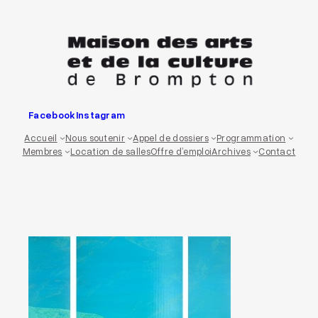
Aller
au
contenu
Facebook
Instagram
Accueil
Nous soutenir
Appel de dossiers
Programmation
Membres
Location de salles
Offre d’emploi
Archives
Contact