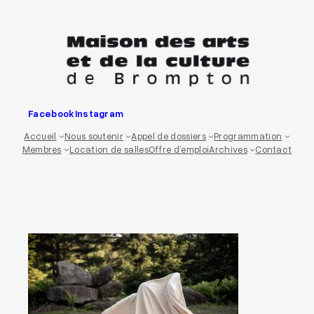
Aller
au
contenu
Facebook
Instagram
Accueil
Nous soutenir
Appel de dossiers
Programmation
Membres
Location de salles
Offre d’emploi
Archives
Contact