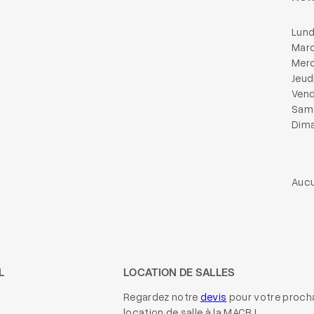
Lund
Mard
Merc
Jeud
Vend
Same
Dima
Aucu
L
LOCATION DE SALLES
Regardez notre
devis
pour votre proch
location de salle à la MACB !