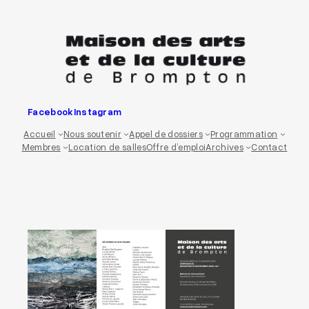
Aller
au
contenu
Facebook
Instagram
Accueil
Nous soutenir
Appel de dossiers
Programmation
Membres
Location de salles
Offre d’emploi
Archives
Contact