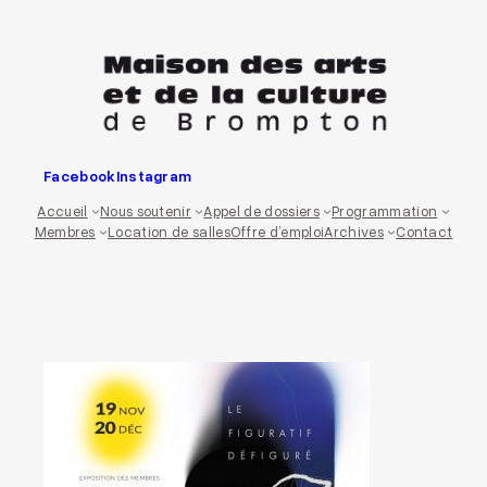
Aller
au
contenu
Facebook
Instagram
Accueil
Nous soutenir
Appel de dossiers
Programmation
Membres
Location de salles
Offre d’emploi
Archives
Contact