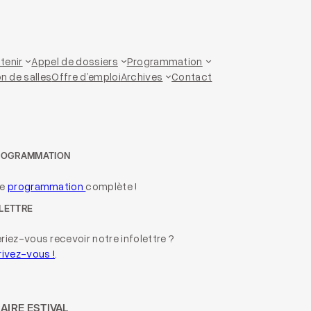
tenir
Appel de dossiers
Programmation
n de salles
Offre d’emploi
Archives
Contact
ROGRAMMATION
re
programmation
complète !
LETTRE
riez-vous recevoir notre infolettre ?
rivez-vous !
.
AIRE ESTIVAL