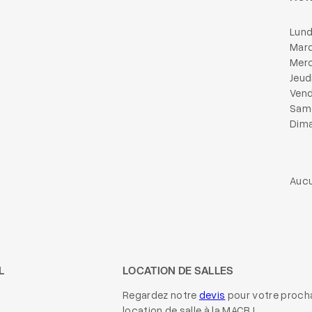
Lund
Mard
Merc
Jeud
Vend
Same
Dima
Aucu
L
LOCATION DE SALLES
Regardez notre
devis
pour votre proch
location de salle à la MACB !