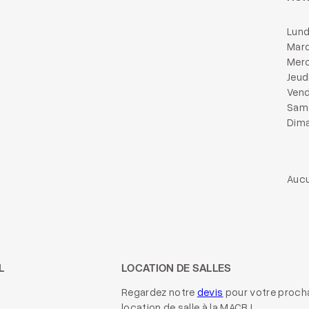
Lund
Mard
Merc
Jeud
Vend
Same
Dima
Aucu
L
LOCATION DE SALLES
Regardez notre
devis
pour votre proch
location de salle à la MACB !