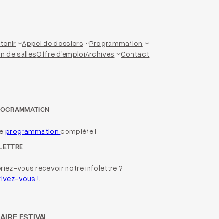
tenir
Appel de dossiers
Programmation
n de salles
Offre d’emploi
Archives
Contact
ROGRAMMATION
re
programmation
complète !
LETTRE
riez-vous recevoir notre infolettre ?
rivez-vous !
.
AIRE ESTIVAL