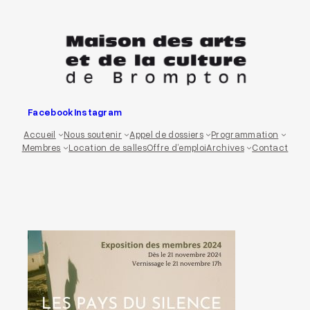
Aller
au
contenu
Facebook
Instagram
Accueil
Nous soutenir
Appel de dossiers
Programmation
Membres
Location de salles
Offre d’emploi
Archives
Contact