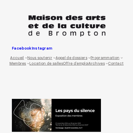
Aller
au
contenu
Facebook
Instagram
Accueil
Nous soutenir
Appel de dossiers
Programmation
Membres
Location de salles
Offre d’emploi
Archives
Contact