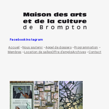
Aller
au
contenu
Facebook
Instagram
Accueil
Nous soutenir
Appel de dossiers
Programmation
Membres
Location de salles
Offre d’emploi
Archives
Contact