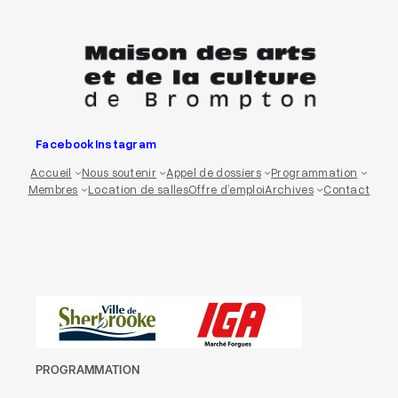
Aller
au
contenu
Facebook
Instagram
Accueil
Nous soutenir
Appel de dossiers
Programmation
Membres
Location de salles
Offre d’emploi
Archives
Contact
PROGRAMMATION