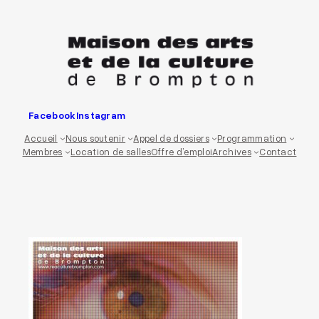
Aller
au
contenu
Facebook
Instagram
Accueil
Nous soutenir
Appel de dossiers
Programmation
Membres
Location de salles
Offre d’emploi
Archives
Contact