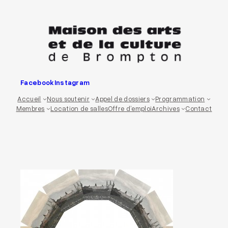
Aller
au
contenu
Facebook
Instagram
Accueil
Nous soutenir
Appel de dossiers
Programmation
Membres
Location de salles
Offre d’emploi
Archives
Contact