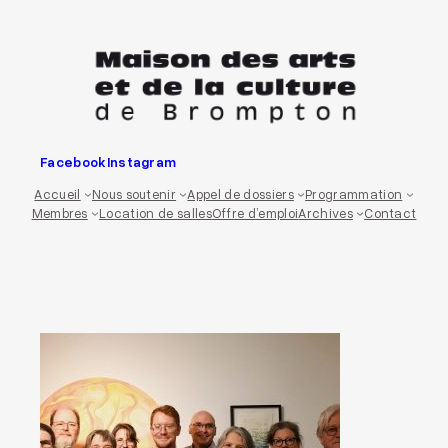
Aller
au
contenu
Facebook
Instagram
Accueil
Nous soutenir
Appel de dossiers
Programmation
Membres
Location de salles
Offre d’emploi
Archives
Contact