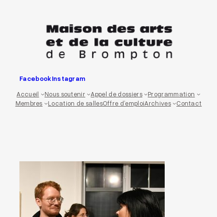
Aller
au
contenu
Facebook
Instagram
Accueil
Nous soutenir
Appel de dossiers
Programmation
Membres
Location de salles
Offre d’emploi
Archives
Contact