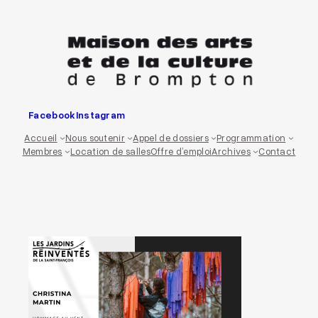
Aller
au
contenu
Facebook
Instagram
Accueil
Nous soutenir
Appel de dossiers
Programmation
Membres
Location de salles
Offre d’emploi
Archives
Contact