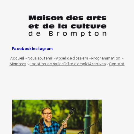
Aller
au
contenu
Facebook
Instagram
Accueil
Nous soutenir
Appel de dossiers
Programmation
Membres
Location de salles
Offre d’emploi
Archives
Contact