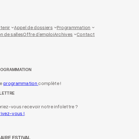
tenir
Appel de dossiers
Programmation
n de salles
Offre d’emploi
Archives
Contact
ROGRAMMATION
re
programmation
complète !
LETTRE
riez-vous recevoir notre infolettre ?
rivez-vous !
.
AIRE ESTIVAL