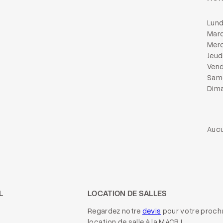
Lund
Mard
Merc
Jeud
Vend
Same
Dima
Aucu
L
LOCATION DE SALLES
Regardez notre
devis
pour votre proch
location de salle à la MACB !