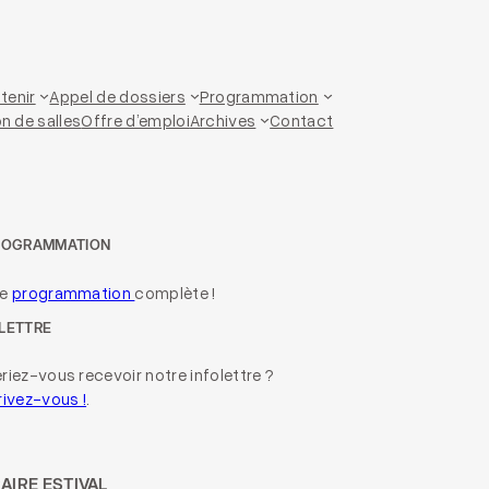
tenir
Appel de dossiers
Programmation
n de salles
Offre d’emploi
Archives
Contact
ROGRAMMATION
re
programmation
complète !
LETTRE
riez-vous recevoir notre infolettre ?
rivez-vous !
.
AIRE ESTIVAL