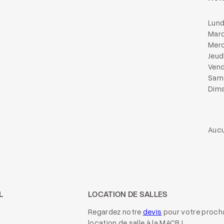
Lund
Mard
Merc
Jeud
Vend
Same
Dima
Aucu
L
LOCATION DE SALLES
Regardez notre
devis
pour votre proch
location de salle à la MACB !