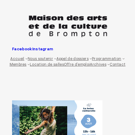
Aller
au
contenu
Facebook
Instagram
Accueil
Nous soutenir
Appel de dossiers
Programmation
Membres
Location de salles
Offre d’emploi
Archives
Contact