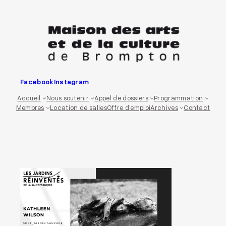
Aller
au
contenu
Facebook
Instagram
Accueil
Nous soutenir
Appel de dossiers
Programmation
Membres
Location de salles
Offre d’emploi
Archives
Contact