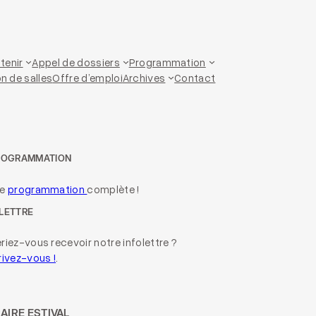
tenir
Appel de dossiers
Programmation
n de salles
Offre d’emploi
Archives
Contact
ROGRAMMATION
re
programmation
complète !
LETTRE
riez-vous recevoir notre infolettre ?
rivez-vous !
.
AIRE ESTIVAL