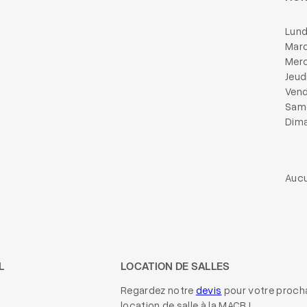
Lund
Mard
Merc
Jeud
Vend
Same
Dima
Aucu
L
LOCATION DE SALLES
Regardez notre
devis
pour votre proch
location de salle à la MACB !