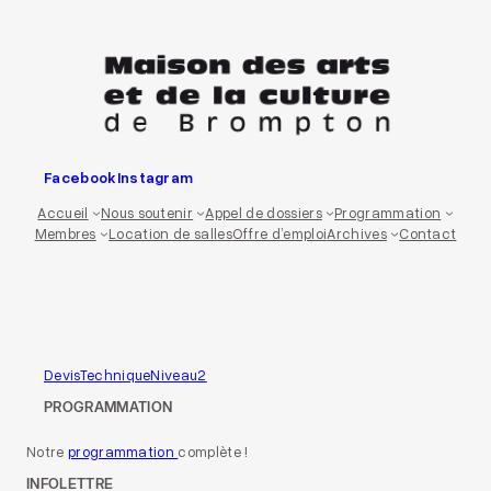
Aller
au
contenu
Facebook
Instagram
Accueil
Nous soutenir
Appel de dossiers
Programmation
Membres
Location de salles
Offre d’emploi
Archives
Contact
DevisTechniqueNiveau2
PROGRAMMATION
Notre
programmation
complète !
INFOLETTRE