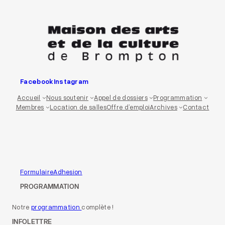
Aller
au
contenu
Facebook
Instagram
Accueil
Nous soutenir
Appel de dossiers
Programmation
Membres
Location de salles
Offre d’emploi
Archives
Contact
FormulaireAdhesion
PROGRAMMATION
Notre
programmation
complète !
INFOLETTRE