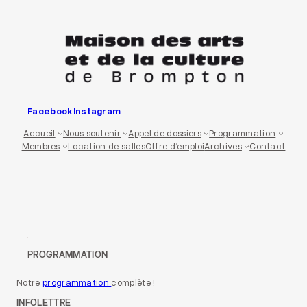
Aller
au
contenu
Facebook
Instagram
Accueil
Nous soutenir
Appel de dossiers
Programmation
Membres
Location de salles
Offre d’emploi
Archives
Contact
PROGRAMMATION
Notre
programmation
complète !
INFOLETTRE