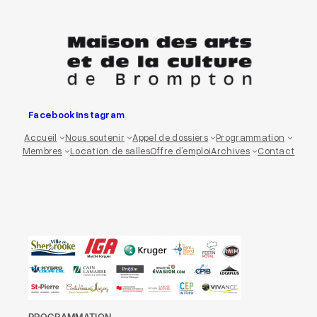
Aller
au
contenu
Facebook
Instagram
Accueil
Nous soutenir
Appel de dossiers
Programmation
Membres
Location de salles
Offre d’emploi
Archives
Contact