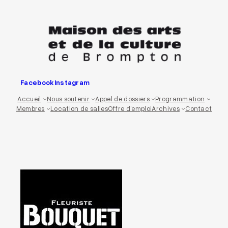
Aller
au
contenu
Facebook
Instagram
Accueil
Nous soutenir
Appel de dossiers
Programmation
Membres
Location de salles
Offre d’emploi
Archives
Contact