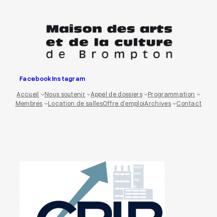
Aller
au
contenu
Facebook
Instagram
Accueil
Nous soutenir
Appel de dossiers
Programmation
Membres
Location de salles
Offre d’emploi
Archives
Contact