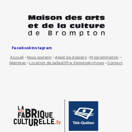
Aller
au
contenu
Facebook
Instagram
Accueil
Nous soutenir
Appel de dossiers
Programmation
Membres
Location de salles
Offre d’emploi
Archives
Contact