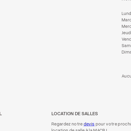
Lund
Mard
Merc
Jeud
Vend
Same
Dima
Aucu
L
LOCATION DE SALLES
Regardez notre
devis
pour votre proch
location de salle à la MACB !