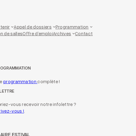
tenir
Appel de dossiers
Programmation
n de salles
Offre d’emploi
Archives
Contact
ROGRAMMATION
re
programmation
complète !
LETTRE
riez-vous recevoir notre infolettre ?
rivez-vous !
.
AIRE ESTIVAL