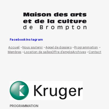
Aller
au
contenu
Facebook
Instagram
Accueil
Nous soutenir
Appel de dossiers
Programmation
Membres
Location de salles
Offre d’emploi
Archives
Contact
PROGRAMMATION