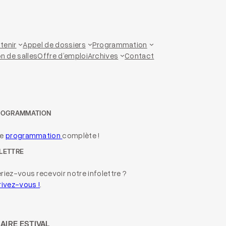
tenir
Appel de dossiers
Programmation
n de salles
Offre d’emploi
Archives
Contact
ROGRAMMATION
re
programmation
complète !
LETTRE
riez-vous recevoir notre infolettre ?
rivez-vous !
.
AIRE ESTIVAL