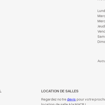
Lund
Mard
Merc
Jeud
Vend
Same
Dima
Aucu
L
LOCATION DE SALLES
Regardez notre
devis
pour votre proch
location de salle à la MACB !