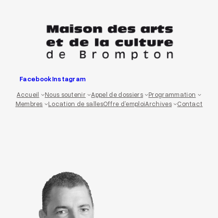
Aller
au
contenu
Facebook
Instagram
Accueil
Nous soutenir
Appel de dossiers
Programmation
Membres
Location de salles
Offre d’emploi
Archives
Contact