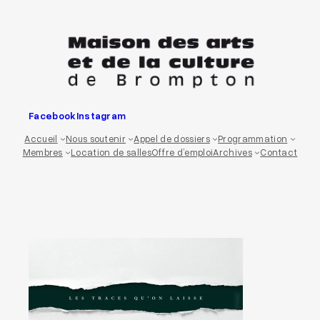
Aller
au
contenu
Facebook
Instagram
Accueil
Nous soutenir
Appel de dossiers
Programmation
Membres
Location de salles
Offre d’emploi
Archives
Contact