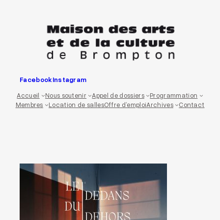
Aller
au
contenu
Facebook
Instagram
Accueil
Nous soutenir
Appel de dossiers
Programmation
Membres
Location de salles
Offre d’emploi
Archives
Contact