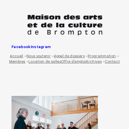
Aller
au
contenu
Facebook
Instagram
Accueil
Nous soutenir
Appel de dossiers
Programmation
Membres
Location de salles
Offre d’emploi
Archives
Contact