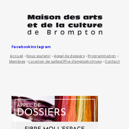
Aller
au
contenu
Facebook
Instagram
Accueil
Nous soutenir
Appel de dossiers
Programmation
Membres
Location de salles
Offre d’emploi
Archives
Contact