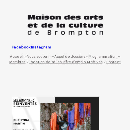
Aller
au
contenu
Facebook
Instagram
Accueil
Nous soutenir
Appel de dossiers
Programmation
Membres
Location de salles
Offre d’emploi
Archives
Contact