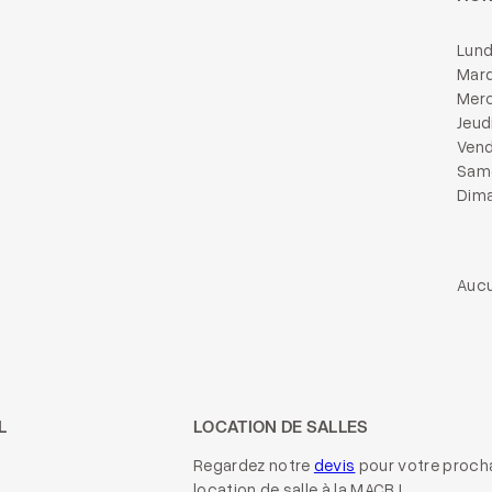
Lund
Mard
Merc
Jeud
Vend
Same
Dima
Aucu
L
LOCATION DE SALLES
Regardez notre
devis
pour votre proch
location de salle à la MACB !