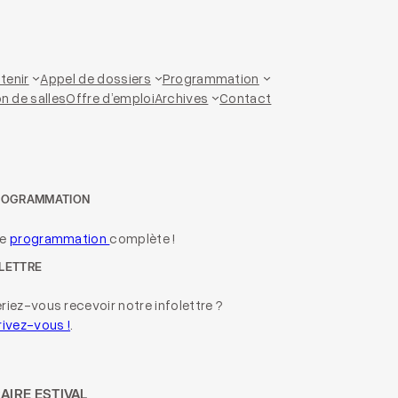
tenir
Appel de dossiers
Programmation
n de salles
Offre d’emploi
Archives
Contact
ROGRAMMATION
re
programmation
complète !
LETTRE
riez-vous recevoir notre infolettre ?
rivez-vous !
.
AIRE ESTIVAL