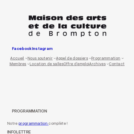
Aller
au
contenu
Facebook
Instagram
Accueil
Nous soutenir
Appel de dossiers
Programmation
Membres
Location de salles
Offre d’emploi
Archives
Contact
PROGRAMMATION
Notre
programmation
complète !
INFOLETTRE