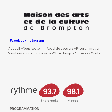
Aller
au
contenu
Facebook
Instagram
Accueil
Nous soutenir
Appel de dossiers
Programmation
Membres
Location de salles
Offre d’emploi
Archives
Contact
PROGRAMMATION