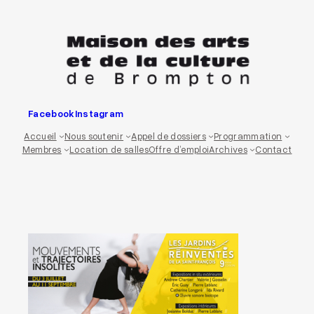
Aller
au
contenu
Facebook
Instagram
Accueil
Nous soutenir
Appel de dossiers
Programmation
Membres
Location de salles
Offre d’emploi
Archives
Contact