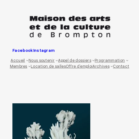
Aller
au
contenu
Facebook
Instagram
Accueil
Nous soutenir
Appel de dossiers
Programmation
Membres
Location de salles
Offre d’emploi
Archives
Contact