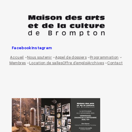
Aller
au
contenu
Facebook
Instagram
Accueil
Nous soutenir
Appel de dossiers
Programmation
Membres
Location de salles
Offre d’emploi
Archives
Contact