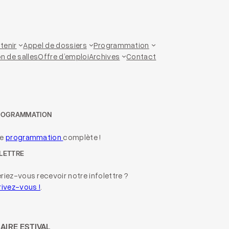
tenir
Appel de dossiers
Programmation
n de salles
Offre d’emploi
Archives
Contact
ROGRAMMATION
re
programmation
complète !
LETTRE
riez-vous recevoir notre infolettre ?
rivez-vous !
.
AIRE ESTIVAL