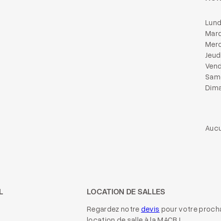
Lund
Mard
Merc
Jeud
Vend
Same
Dima
Aucu
L
LOCATION DE SALLES
Regardez notre
devis
pour votre proch
location de salle à la MACB !